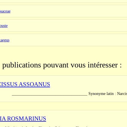
osaceae
buste
taegus
 publications pouvant vous intéresser :
ISSUS ASSOANUS
_______________________________ Synonyme latin : Narcissus jun
IA ROSMARINUS