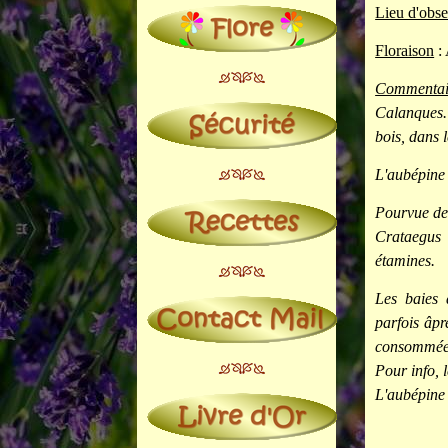
Lieu d'obse
Floraison
: 
Commentai
Calanques. 
bois, dans 
L'aubépine 
Pourvue de 
Crataegus 
étamines.
Les baies 
parfois âpr
consommées 
Pour info, 
L'aubépine 