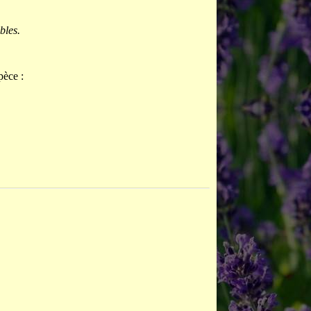
bles.
pèce :