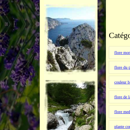
Catégo
flore mo
flore du 
couleur 
flore de 
flore med
plante co