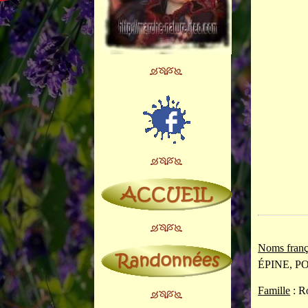
Noms franç
ÉP
INE, P
Famille
: R