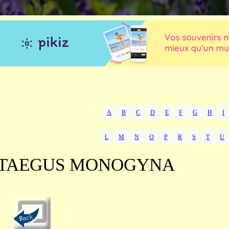
A
B
C
D
E
F
G
H
I
L
M
N
O
P
R
S
T
U
TAEGUS MONOGYNA