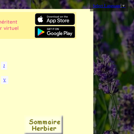
Select Language
▼
J
V