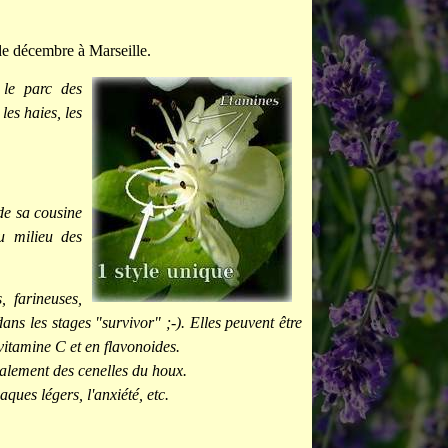
de décembre à Marseille.
 le parc des
es haies, les
 de sa cousine
u milieu des
, farineuses,
ans les stages "survivor" ;-). Elles peuvent être
vitamine C et en flavonoides.
également des cenelles du houx.
ques légers, l'anxiété, etc.