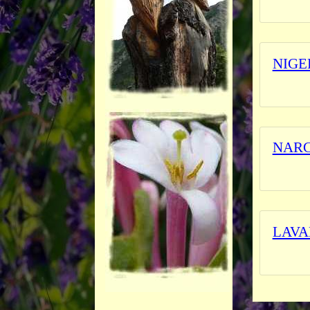
L'herbi
NIGE
L'herbi
NARC
_______
LAVA
_______