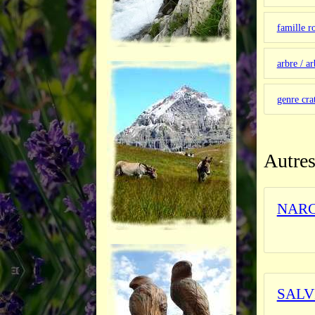
famille r
arbre / ar
genre cra
Autres
NARC
_______
SALV