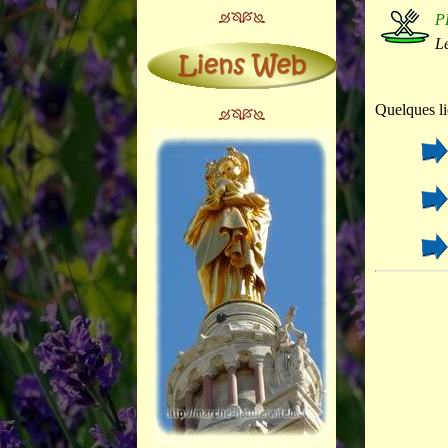
P
Le
Quelques li