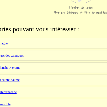
L'herbier de Loulou
Flore des Calanques et Flore de montagn
ries pouvant vous intéresser :
ntagne
parc des calanques
blanche > creme
la sainte-baume
iterraneenne
mestible