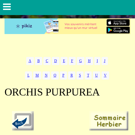
A
B
C
D
E
F
G
H
I
J
L
M
N
O
P
R
S
T
U
V
ORCHIS PURPUREA