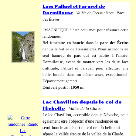
L
acs Palluel et Faravel de
Dormillouse
-
Vallée de Freissinières - Parc
des Écrins
MAGNIFIQUE !!! un seul mot pour résumer cette
randonnée.
Bel itinéraire
en boucle
dans le
parc des Écrins
depuis la vallée de Freissinières. Nous accèdons au
seul hameau du parc qui est habité à l'année,
Dormillouse, avant de monter vers les deux lacs
d'altitude, Palluel et Faravel, pour effectuer une
belle boucle dans un décor assez exceptionnel.
Dépaysement garanti.
Dénivelé postif :
1050 m.
Lac Chavillon depuis le col de
l'Échelle
-
Vallée de la Clarée
Le lac Chavillon, accessible depuis Névache, peut
également être l'objectif d'une randonnée en
semi-boucle au départ du col de l'Échelle qui
sépare la vallée étroite de la vallée de la Clarée.