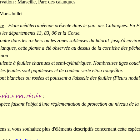
rvation
: Marseille, Parc des calanques
Mars-Juillet
re
: Flore méditerranéenne présente dans le parc des Calanques. En Fr
ns les départements 13, 83, 06 et la Corse.
contre dans les rochers ou les zones sableuses du littoral jusqu'à environ
lanques, cette plante a été observée au dessus de la corniche des pêche
miou
ulente à feuilles charnues et semi-cylindriques. Nombreuses tiges couc
 les feuilles sont papilleuses et de couleur verte et/ou rougeâtre.
ont blanches ou rosées et poussent à l'aisselle des feuilles (Fleurs nodal
SPÈCE PROTÉGÉE
:
pèce faisant l'objet d'une règlementation de protection au niveau de l
ens si vous souhaitez plus d'éléments descriptifs concernant cette espèce