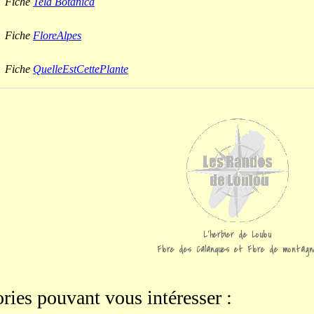
Fiche
Tela Botanica
Fiche
FloreAlpes
Fiche
QuelleEstCettePlante
L'herbier de Loulou
Flore des Calanques et Flore de montagn
ries pouvant vous intéresser :