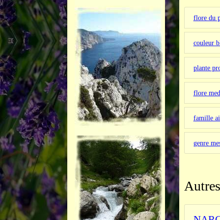
flore du 
couleur 
plante pr
flore med
famille a
genre m
Autres
NARC