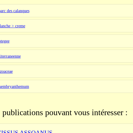
parc des calanques
blanche > creme
otegee
iterraneenne
izoaceae
esembryanthemum
 publications pouvant vous intéresser :
ISSUS ASSOANUS