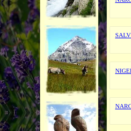
_______
SALV
L'herbi
NIGE
L'herbi
NARC
_______