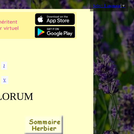
Select Language
▼
J
V
LORUM