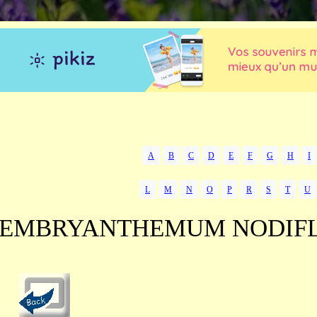
A
B
C
D
E
F
G
H
I
L
M
N
O
P
R
S
T
U
EMBRYANTHEMUM NODIF