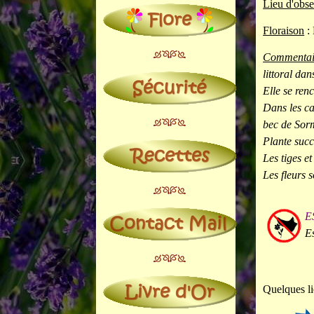
Lieu d'obse
Floraison
: 
Commentai
littoral da
Elle se ren
Dans les ca
bec de Sor
Plante succ
Les tiges et
Les fleurs s
E
Es
Quelques li