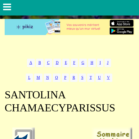
A
B
C
D
E
F
G
H
I
J
L
M
N
O
P
R
S
T
U
V
SANTOLINA
CHAMAECYPARISSUS