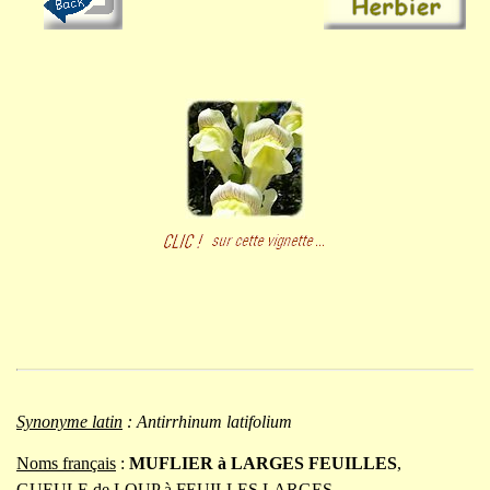
Synonyme latin
:
Antirrhinum latifolium
Noms français
:
MUFLIER à LARGES FEUILLES
,
GUEULE de LOUP à FEUILLES LARGES