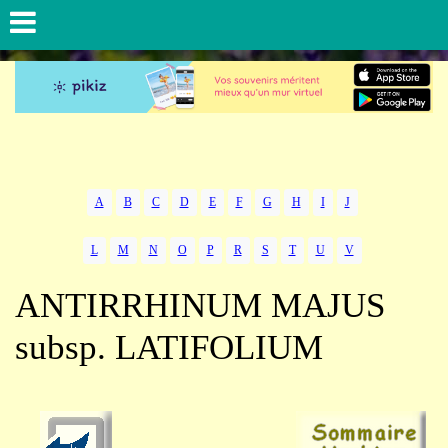
A
B
C
D
E
F
G
H
I
J
L
M
N
O
P
R
S
T
U
V
ANTIRRHINUM MAJUS
subsp. LATIFOLIUM