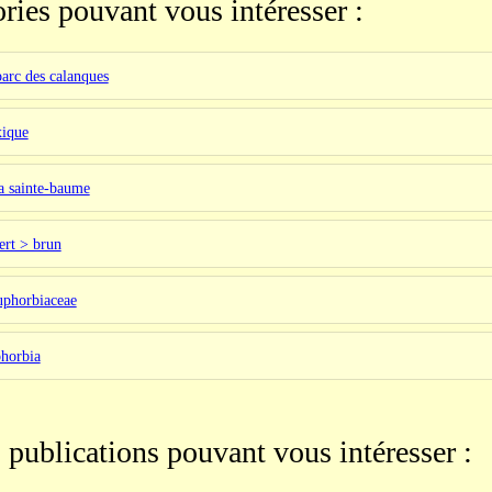
ries pouvant vous intéresser :
parc des calanques
xique
la sainte-baume
ert > brun
uphorbiaceae
phorbia
 publications pouvant vous intéresser :