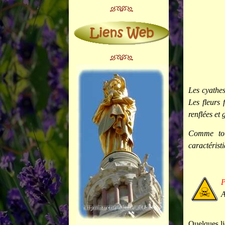
Les cyathes
Les fleurs 
renflées et
Comme tout
caractérist
A
Quelques li