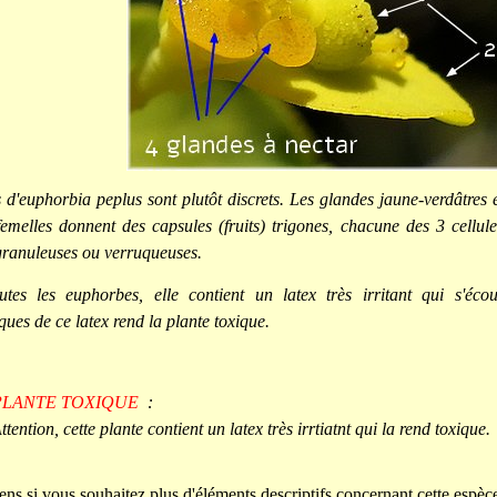
 d'euphorbia peplus sont plutôt discrets. Les glandes jaune-verdâtres 
femelles donnent des capsules (fruits) trigones, chacune des 3 cellule
 granuleuses ou verruqueuses.
es les euphorbes, elle contient un latex très irritant qui s'éco
iques de ce latex rend la plante toxique.
PLANTE TOXIQUE
:
ttention, cette plante contient un latex très irrtiatnt qui la rend toxique.
ens si vous souhaitez plus d'éléments descriptifs concernant cette espèce