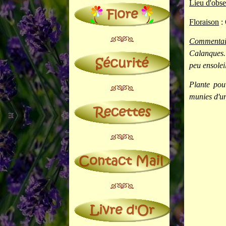
Lieu d'obse
Floraison
: 
Commentai
Calanques. 
peu ensoleil
Plante pouv
munies d'un