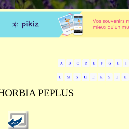
A
B
C
D
E
F
G
H
I
L
M
N
O
P
R
S
T
U
HORBIA PEPLUS