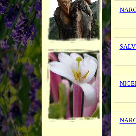
NARC
_______
SALV
L'herbi
NIGE
L'herbi
NARC
_______