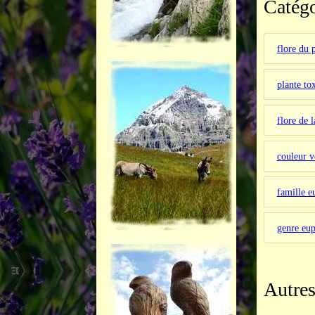
Catégo
flore du 
plante to
flore de 
couleur v
famille e
genre eu
Autres