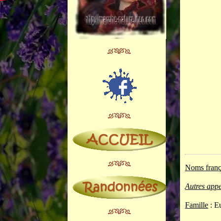
Noms franç
Autres appe
Famille
: E