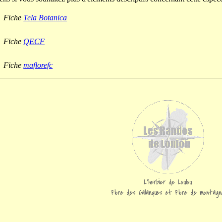
Fiche
Tela Botanica
Fiche
QECF
Fiche
maflorefc
L'herbier de Loulou
Flore des Calanques et Flore de montagn