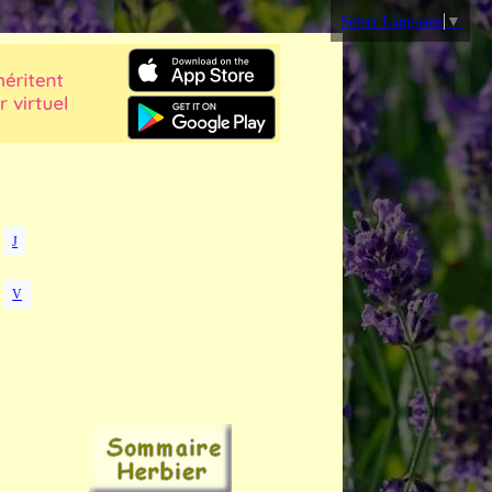
Select Language
▼
J
V