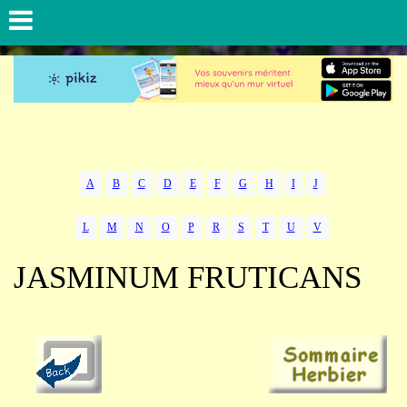
A
B
C
D
E
F
G
H
I
J
L
M
N
O
P
R
S
T
U
V
JASMINUM FRUTICANS