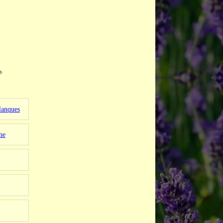
e
lanques
ne