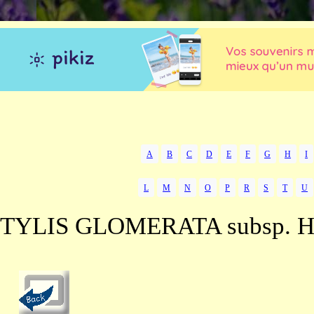
A
B
C
D
E
F
G
H
I
L
M
N
O
P
R
S
T
U
TYLIS GLOMERATA subsp. 