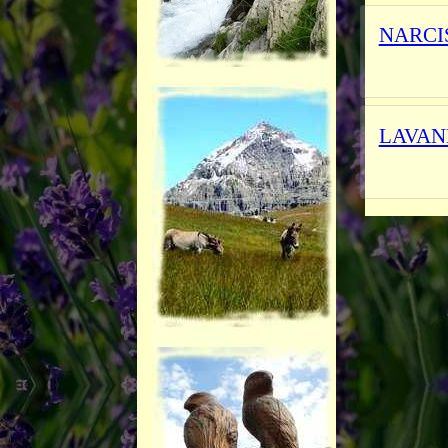
NARCI
_________
LAVAN
_________