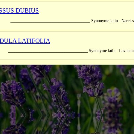
SSUS DUBIUS
_____________________________ Synonyme latin : Narcissus glaudi
DULA LATIFOLIA
_____________________________ Synonyme latin : Lavandula spi