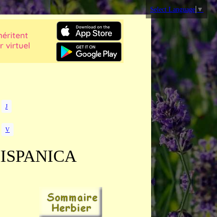
Select Language
▼
J
V
HISPANICA