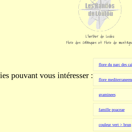
L'herbier de Loulou
Flore des Calanques et Flore de montagn
flore du parc des ca
ies pouvant vous intéresser :
flore mediterraneen
graminees
famille poaceae
couleur vert > brun