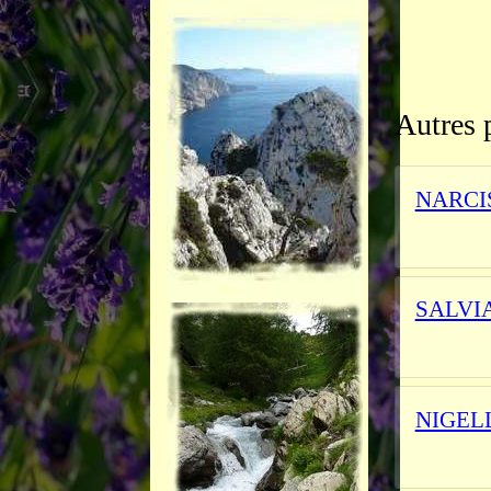
Autres 
NARCI
_________
SALVI
L'herbier
NIGEL
L'herbier