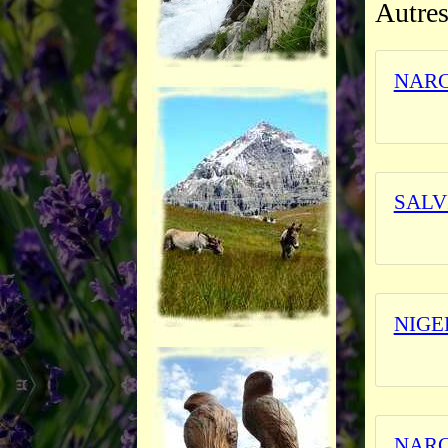
Autres
NARC
_______
SALV
L'herbi
NIGE
L'herbi
NARC