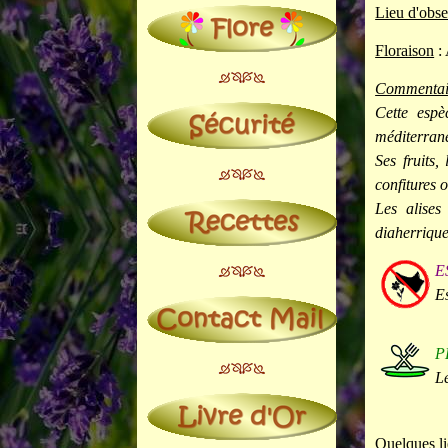
Lieu d'obse
Floraison
: 
Commentai
Cette espè
méditerrané
Ses fruits
confitures o
Les alises 
diaherrique
E
E
P
Le
Quelques li