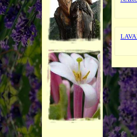
_______
LAVA
_______