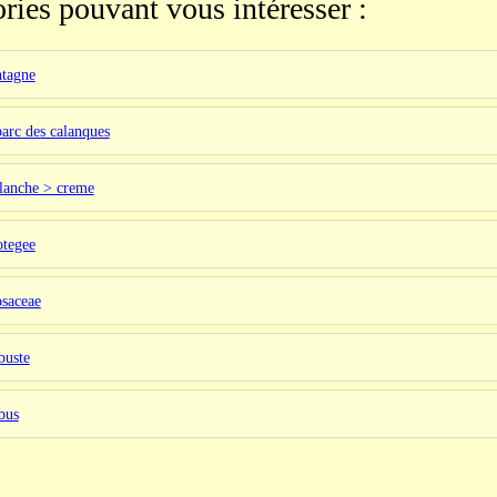
ries pouvant vous intéresser :
ntagne
parc des calanques
blanche > creme
otegee
osaceae
buste
bus