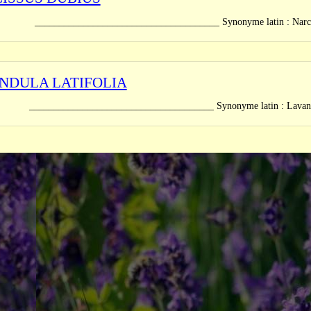
_______________________________ Synonyme latin : Narcissus gla
NDULA LATIFOLIA
_______________________________ Synonyme latin : Lavandula s