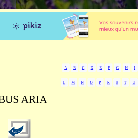
A
B
C
D
E
F
G
H
I
L
M
N
O
P
R
S
T
U
BUS ARIA