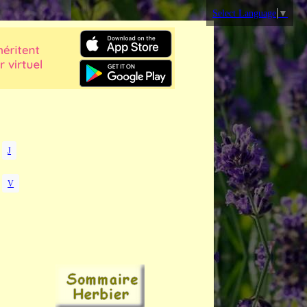
Select Language
▼
J
V