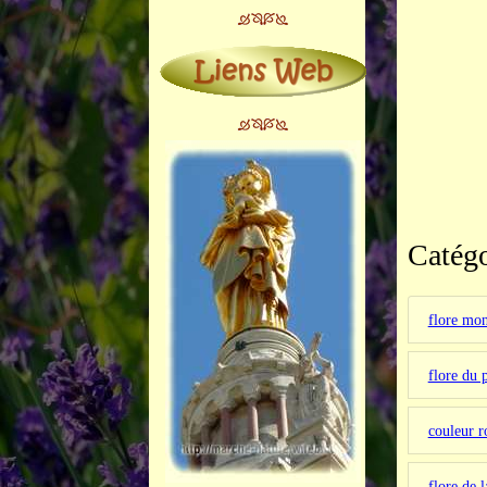
Catégo
flore mo
flore du 
couleur r
flore de 