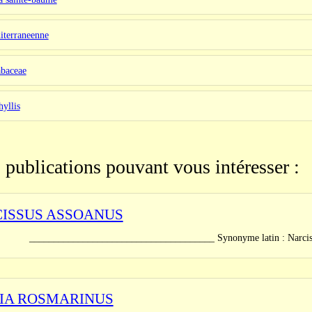
iterraneenne
abaceae
hyllis
 publications pouvant vous intéresser :
ISSUS ASSOANUS
_______________________________ Synonyme latin : Narcissus jun
IA ROSMARINUS