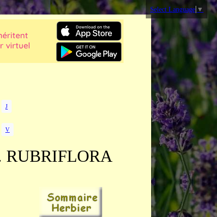
Select Language
▼
J
V
. RUBRIFLORA