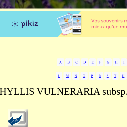
A
B
C
D
E
F
G
H
I
L
M
N
O
P
R
S
T
U
HYLLIS VULNERARIA subsp