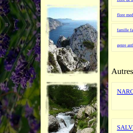
flore med
famille f
genre ant
Autres
NARC
_______
SALV