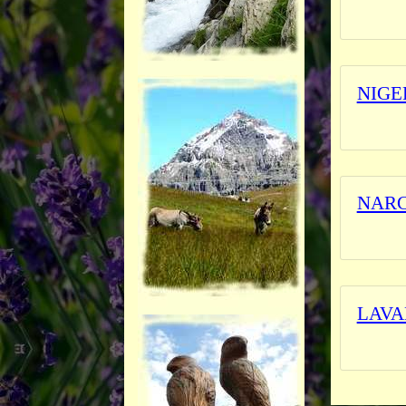
L'herbi
NIGE
L'herbi
NARC
_______
LAVA
_______