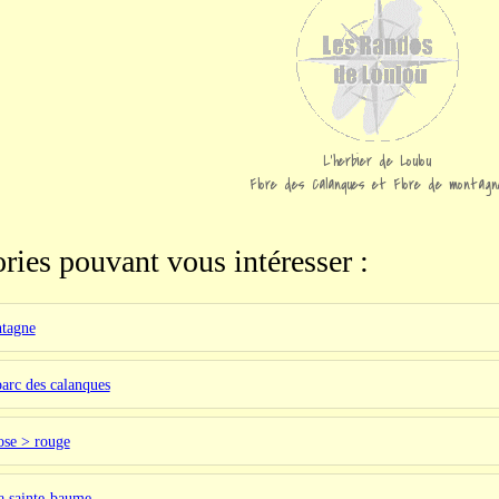
L'herbier de Loulou
Flore des Calanques et Flore de montagn
ries pouvant vous intéresser :
ntagne
parc des calanques
ose > rouge
la sainte-baume