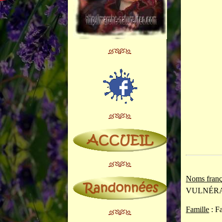
Noms franç
VULNÉRA
Famille
: F