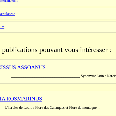
iterraneenne
rassulaceae
dum
 publications pouvant vous intéresser :
ISSUS ASSOANUS
_______________________________ Synonyme latin : Narcissus jun
IA ROSMARINUS
er de Loulou Flore des Calanques et Flore de montagne...