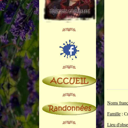
Noms franç
Famille
: C
Lieu d'obse