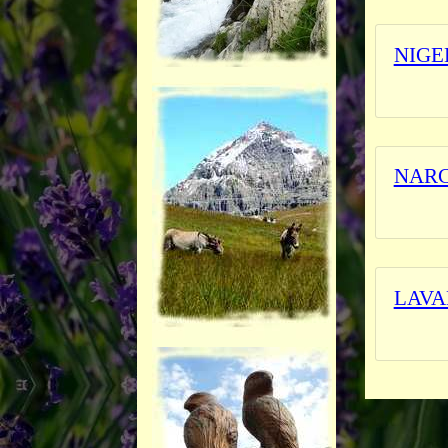
NIGE
L'herbi
NARC
_______
LAVA
_______