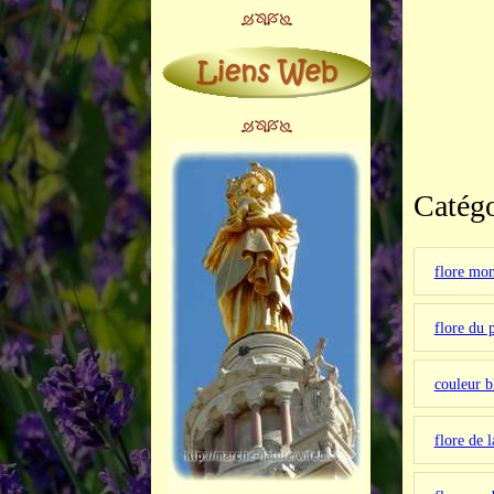
Catégo
flore mo
flore du 
couleur 
flore de 