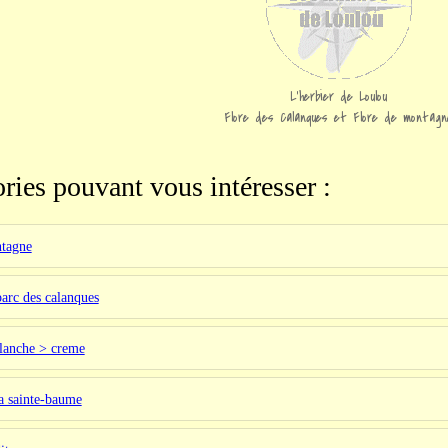
L'herbier de Loulou
Flore des Calanques et Flore de montagn
ries pouvant vous intéresser :
ntagne
parc des calanques
blanche > creme
la sainte-baume