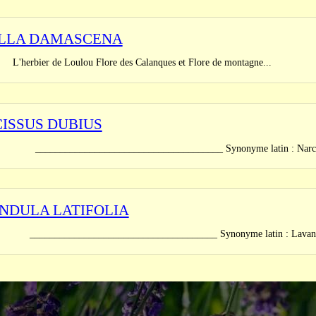
LLA DAMASCENA
er de Loulou Flore des Calanques et Flore de montagne...
ISSUS DUBIUS
_______________________________ Synonyme latin : Narcissus gla
NDULA LATIFOLIA
_______________________________ Synonyme latin : Lavandula s