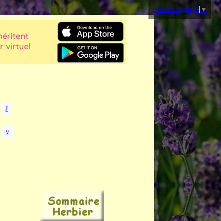
Select Language
▼
J
V