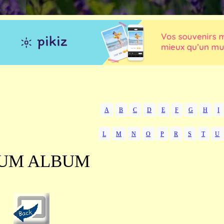
A
B
C
D
E
F
G
H
I
L
M
N
O
P
R
S
T
U
UM ALBUM