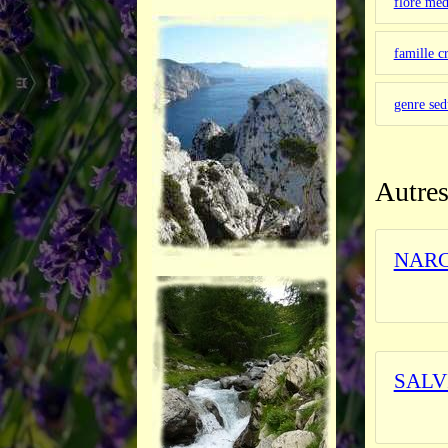
flore med
famille c
genre se
Autres
NARC
_______
SALV
L'herbi