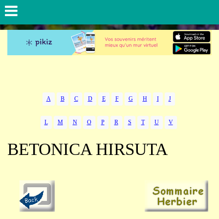
A
B
C
D
E
F
G
H
I
J
L
M
N
O
P
R
S
T
U
V
BETONICA HIRSUTA