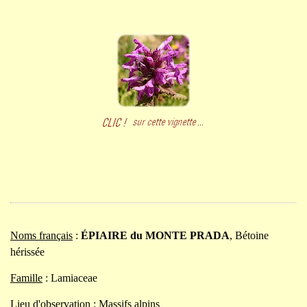
Noms français
:
ÉPIAIRE du MONTE PRADA
, Bétoine
hérissée
Famille
: Lamiaceae
Lieu d'observation
: Massifs alpins