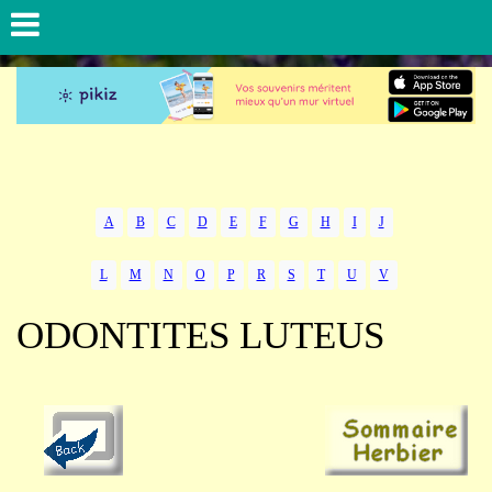
A
B
C
D
E
F
G
H
I
J
L
M
N
O
P
R
S
T
U
V
ODONTITES LUTEUS