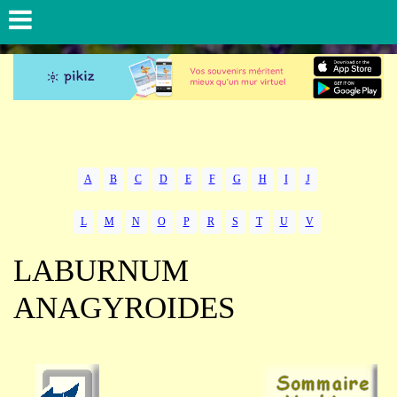
A
B
C
D
E
F
G
H
I
J
L
M
N
O
P
R
S
T
U
V
LABURNUM
ANAGYROIDES