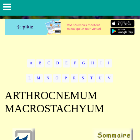
A
B
C
D
E
F
G
H
I
J
L
M
N
O
P
R
S
T
U
V
ARTHROCNEMUM
MACROSTACHYUM