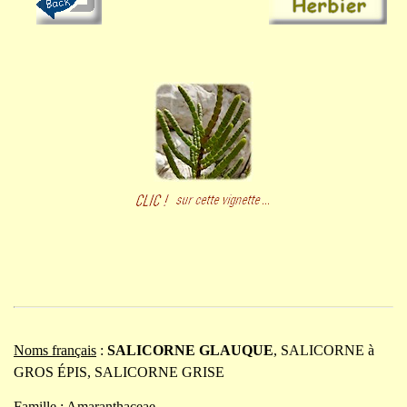
Noms français
:
SALICORNE GLAUQUE
, SALICORNE à
GROS ÉPIS, SALICORNE GRISE
Famille
: Amaranthaceae