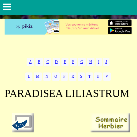
A
B
C
D
E
F
G
H
I
J
L
M
N
O
P
R
S
T
U
V
PARADISEA LILIASTRUM