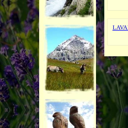
_______
LAVA
_______