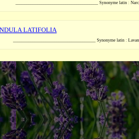
_______________________________ Synonyme latin : Narcissus gla
NDULA LATIFOLIA
_______________________________ Synonyme latin : Lavandula s