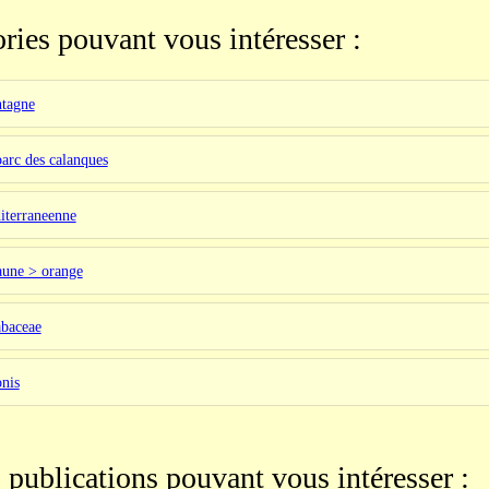
ries pouvant vous intéresser :
ntagne
parc des calanques
iterraneenne
aune > orange
abaceae
nis
 publications pouvant vous intéresser :