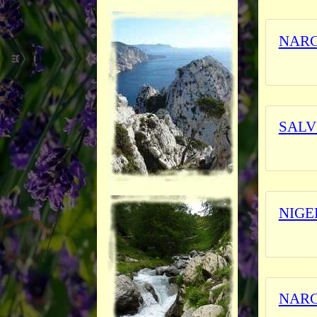
NARC
_______
SALV
L'herbi
NIGE
L'herbi
NARC