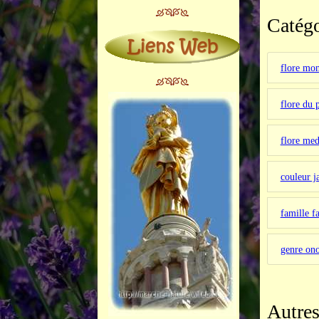
Catégo
flore mo
flore du 
flore med
couleur j
famille f
genre ono
Autres