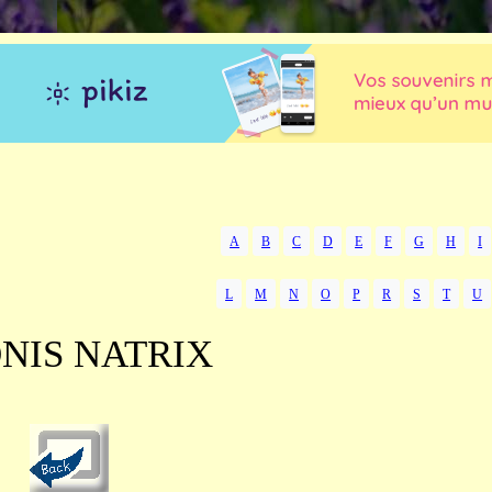
A
B
C
D
E
F
G
H
I
L
M
N
O
P
R
S
T
U
NIS NATRIX