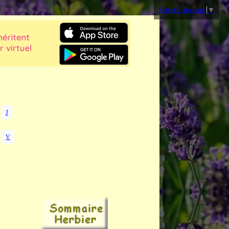
Select Language
▼
J
V