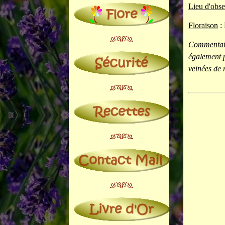
Lieu d'obse
Floraison
:
Commentai
également p
veinées de 