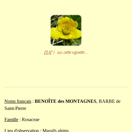
Noms français
:
BENOÎTE des MONTAGNES
, BARBE de
Saint-Pierre
Famille
: Rosaceae
Lieu d'observation
: Massifs alpins