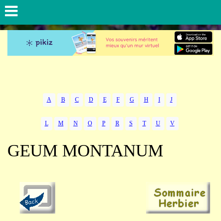
A
B
C
D
E
F
G
H
I
J
L
M
N
O
P
R
S
T
U
V
GEUM MONTANUM