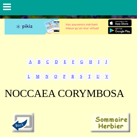
A
B
C
D
E
F
G
H
I
J
L
M
N
O
P
R
S
T
U
V
NOCCAEA CORYMBOSA