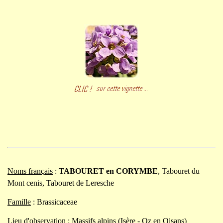
Noms français
:
TABOURET en CORYMBE
,
Tabouret du
Mont cenis, Tabouret de Leresche
Famille
: Brassicaceae
Lieu d'observation
: Massifs alpins (Isère - Oz en Oisans)