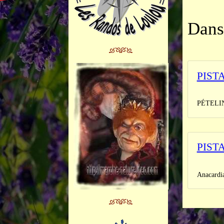
Dans 
PIST
Synonym
PÉTELIN
PIST
Synonym
Anacardia