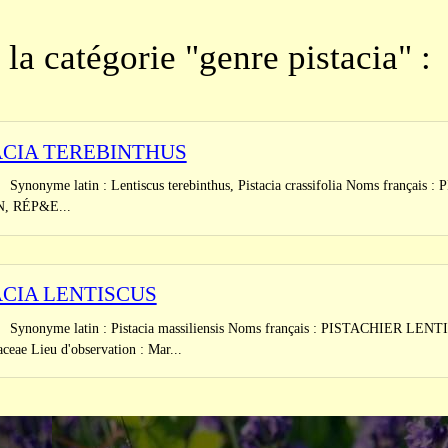
la catégorie "genre pistacia" :
ACIA TEREBINTHUS
e latin : Lentiscus terebinthus, Pistacia crassifolia Noms frança
, RÉP&E...
ACIA LENTISCUS
e latin : Pistacia massiliensis Noms français : PISTACHIER LENTIS
ceae Lieu d'observation : Mar...