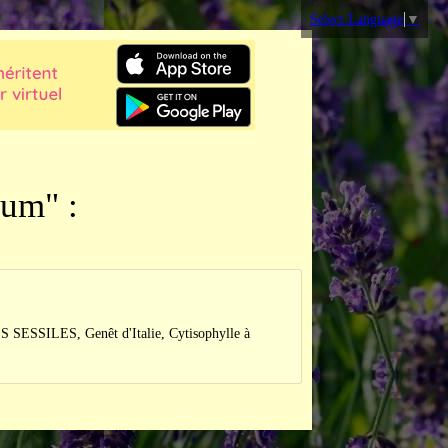
Select Language
▼
lum" :
SSILES, Genêt d'Italie, Cytisophylle à