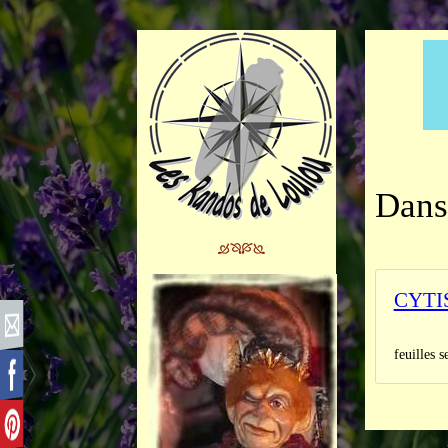
Dans
CYTI
Synonyme
feuilles s