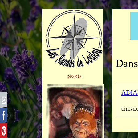
Dans
ADIA
______
CHEVEU 